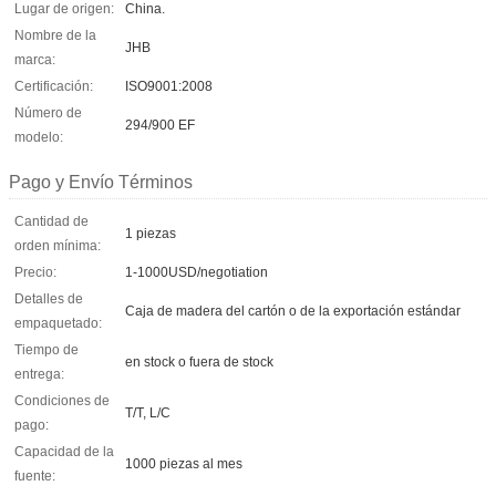
Lugar de origen:
China.
Nombre de la
JHB
marca:
Certificación:
ISO9001:2008
Número de
294/900 EF
modelo:
Pago y Envío Términos
Cantidad de
1 piezas
orden mínima:
Precio:
1-1000USD/negotiation
Detalles de
Caja de madera del cartón o de la exportación estándar
empaquetado:
Tiempo de
en stock o fuera de stock
entrega:
Condiciones de
T/T, L/C
pago:
Capacidad de la
1000 piezas al mes
fuente: