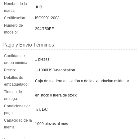
Nombre de la
JHB
marca:
Certificación:
ISO9001:2008
Número de
294/750EF
modelo:
Pago y Envío Términos
Cantidad de
1 piezas
orden mínima:
Precio:
1-1000USD/negotiation
Detalles de
Caja de madera del cartón o de la exportación estándar
empaquetado:
Tiempo de
en stock o fuera de stock
entrega:
Condiciones de
T/T, L/C
pago:
Capacidad de la
1000 piezas al mes
fuente: