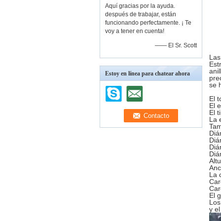
Aquí gracias por la ayuda.
después de trabajar, están
funcionando perfectamente. ¡ Te
voy a tener en cuenta!
—— El Sr. Scott
Las
Est
ani
Estoy en línea para chatear ahora
pre
se 
El 
El 
El 
La 
Tam
Diá
Diá
Diá
Diá
Alt
Anc
La 
Car
Car
El 
Los
y e