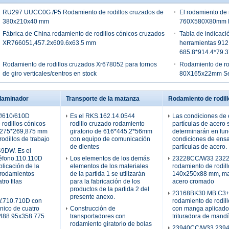
RU297 UUCC0G /P5 Rodamiento de rodillos cruzados de
El rodamiento de
380x210x40 mm
760X580X80mm E
Fábrica de China rodamiento de rodillos cónicos cruzados
Tabla de indicaci
XR766051,457.2x609.6x63.5 mm
herramientas 912 
685.8*914.4*79
Rodamiento de rodillos cruzados Xr678052 para tornos
Rodamiento de r
de giro verticales/centros en stock
80X165x22mm Sel
 laminador
Transporte de la matanza
Rodamiento de rodill
/610/610D
Es el RKS.162.14.0544
Las condiciones de 
rodillos cónicos
rodillo cruzado rodamiento
partículas de acero 
,275*269,875 mm
giratorio de 616*445.2*56mm
determinarán en fun
rodillos de trabajo
con equipo de comunicación
condiciones de ensa
de dientes
partículas de acero.
9DW. Es el
éfono.110.110D
Los elementos de los demás
23228CC/W33 232
licación de la
elementos de los materiales
rodamiento de rodill
 rodamientos
de la partida 1 se utilizarán
140x250x88 mm, mat
tro filas
para la fabricación de los
acero cromado
productos de la partida 2 del
23168BK30.MB.C3
presente anexo.
710.710D con
rodamiento de rodill
nico de cuatro
Construcción de
con manga aplicado 
x488.95x358.775
transportadores con
trituradora de mand
rodamiento giratorio de bolas
23940CC/W33 239