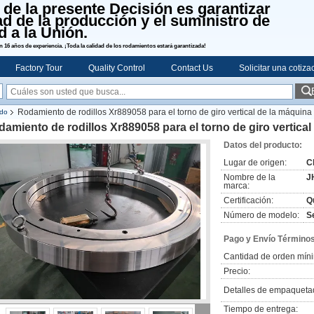
o de la presente Decisión es garantizar
ad de la producción y el suministro de
d a la Unión.
 16 años de experiencia. ¡Toda la calidad de los rodamientos estará garantizada!
Factory Tour
Quality Control
Contact Us
Solicitar una cotiza
Rodamiento de rodillos Xr889058 para el torno de giro vertical de la máquina
ado
amiento de rodillos Xr889058 para el torno de giro vertica
Datos del producto:
Lugar de origen:
C
Nombre de la
J
marca:
Certificación:
Qu
Número de modelo:
Se
Pago y Envío Términos
Cantidad de orden mín
Precio:
Detalles de empaqueta
Tiempo de entrega: