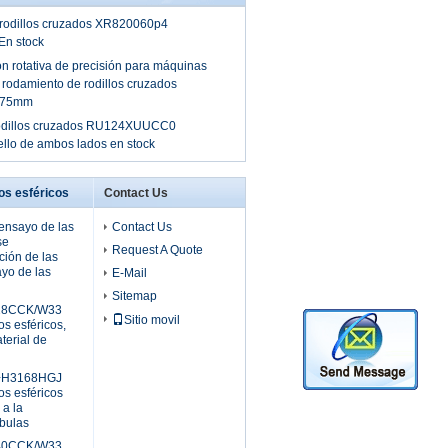
 rodillos cruzados XR820060p4
n stock
ón rotativa de precisión para máquinas
rodamiento de rodillos cruzados
.375mm
odillos cruzados RU124XUUCC0
lo de ambos lados en stock
os esféricos
Contact Us
ensayo de las
Contact Us
se
Request A Quote
ción de las
yo de las
E-Mail
Sitemap
28CCK/W33
Sitio movil
os esféricos,
erial de
+H3168HGJ
os esféricos
a la
íbulas
40CCK/W33