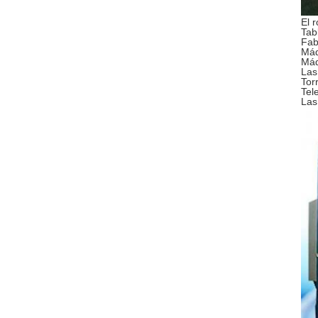
El 
Tab
Fab
Máq
Máq
Las
Tor
Tel
Las