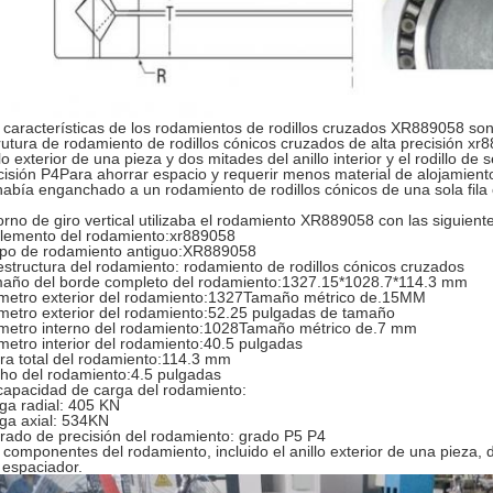
 características de los rodamientos de rodillos cruzados XR889058 son 
rutura de rodamiento de rodillos cónicos cruzados de alta precisión xr
llo exterior de una pieza y dos mitades del anillo interior y el rodillo 
cisión P4Para ahorrar espacio y requerir menos material de alojamiento
había enganchado a un rodamiento de rodillos cónicos de una sola fila
torno de giro vertical utilizaba el rodamiento XR889058 con las siguient
elemento del rodamiento:xr889058
tipo de rodamiento antiguo:XR889058
estructura del rodamiento: rodamiento de rodillos cónicos cruzados
año del borde completo del rodamiento:1327.15*1028.7*114.3 mm
metro exterior del rodamiento:1327Tamaño métrico de.15MM
metro exterior del rodamiento:52.25 pulgadas de tamaño
metro interno del rodamiento:1028Tamaño métrico de.7 mm
metro interior del rodamiento:40.5 pulgadas
ura total del rodamiento:114.3 mm
ho del rodamiento:4.5 pulgadas
capacidad de carga del rodamiento:
ga radial: 405 KN
ga axial: 534KN
grado de precisión del rodamiento: grado P5 P4
 componentes del rodamiento, incluido el anillo exterior de una pieza, dos
l espaciador.