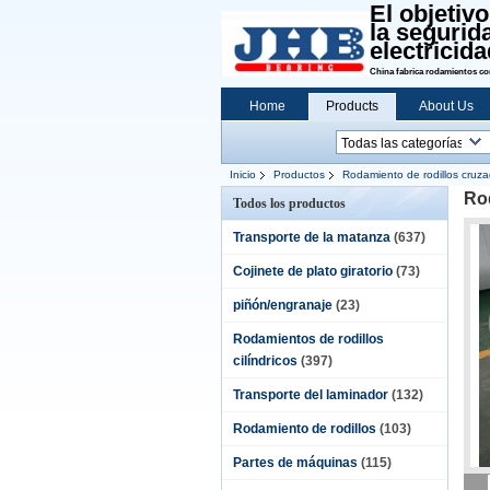
El objetiv
la segurid
electricida
China fabrica rodamientos con
Home
Products
About Us
Inicio
Productos
Rodamiento de rodillos cruz
Rod
Todos los productos
Transporte de la matanza
(637)
Cojinete de plato giratorio
(73)
piñón/engranaje
(23)
Rodamientos de rodillos
cilíndricos
(397)
Transporte del laminador
(132)
Rodamiento de rodillos
(103)
Partes de máquinas
(115)