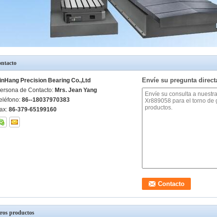
ntacto
Envíe su pregunta direc
inHang Precision Bearing Co.,Ltd
ersona de Contacto:
Mrs. Jean Yang
eléfono:
86--18037970383
ax:
86-379-65199160
ros productos