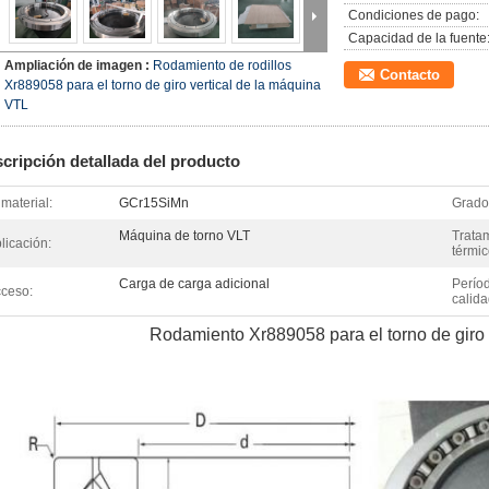
Condiciones de pago:
Capacidad de la fuente
Ampliación de imagen :
Rodamiento de rodillos
Contacto
Xr889058 para el torno de giro vertical de la máquina
VTL
cripción detallada del producto
 material:
GCr15SiMn
Grado 
Máquina de torno VLT
Trata
licación:
térmic
Carga de carga adicional
Períod
ceso:
calida
Rodamiento Xr889058 para el torno de giro 