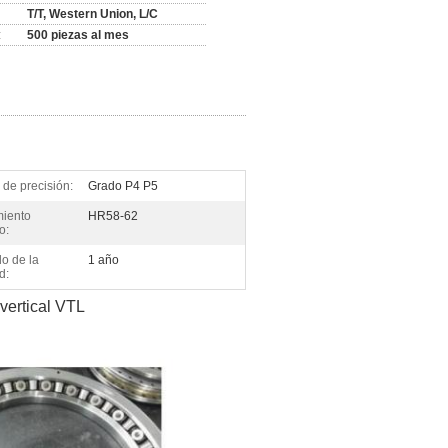
T/T, Western Union, L/C
:
500 piezas al mes
de precisión:
Grado P4 P5
miento
HR58-62
o:
o de la
1 año
d:
vertical VTL