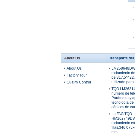
About Us
Transporte del
About Us
LM258648DW
rodamiento de 
Factory Tour
de 317,5*422
utilizado para 
Quality Control
TQO LM26314
número de tel
Parámetro y ap
tecnología de
cónicos de cua
La FAG TQO
HM262749DW.
rodamiento có
filas,346.075
mm