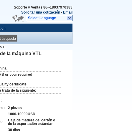
Soporte y Ventas
86--18037970383
Solicitar una cotización
-
Email
Select Language
ción
Búsqueda
 VTL
l de la máquina VTL
hina.
HB or your required
ality certificate
 trata de la siguiente:
:
ima:
2 piezas
1000-10000USD
Caja de madera del cartón o
do:
de la exportación estándar
30 días