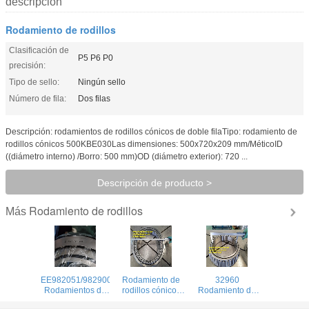
descripción
Rodamiento de rodillos
Clasificación de
P5 P6 P0
precisión:
Tipo de sello:
Ningún sello
Número de fila:
Dos filas
Descripción: rodamientos de rodillos cónicos de doble filaTipo: rodamiento de
rodillos cónicos 500KBE030Las dimensiones: 500x720x209 mm/MéticoID
((diámetro interno) /Borro: 500 mm)OD (diámetro exterior): 720 ...
Descripción de producto >
Rodamiento de rodillos
Más
EE982051/982900
Rodamiento de
32960
Rodamientos de
rodillos cónicos
Rodamiento de
rodillos cónicos
de fila única
rodillos cónicos